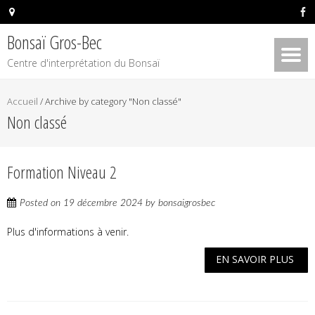
Bonsaï Gros-Bec
Centre d'interprétation du Bonsaï
Accueil
/
Archive by category "Non classé"
Non classé
Formation Niveau 2
Posted on
19 décembre 2024
by
bonsaigrosbec
Plus d'informations à venir.
EN SAVOIR PLUS