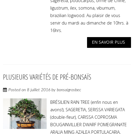
sageretia, podocarpus, orme de Chine,
ligustrum, ilex, somona, viburnum,
brazilian logwood. Au plaisir de vous
servir du mardi au dimanche de 10hrs. à
16hrs.
EN SAVOIR PLUS
PLUSIEURS VARIÉTÉS DE PRÉ-BONSAÏS
Posted on
8 juillet 2016
by
bonsaigrosbec
BRÉSILIEN RAIN TREE (enfin nous en
avons!), SAGERETIA, SERISSA VARIEGATA
(double-fleur), CARISSA COPROSMA
BOUGAINVILLIER DWARF POMEGRANATE
ARALIA MING AZALEA PORTULACARIA,