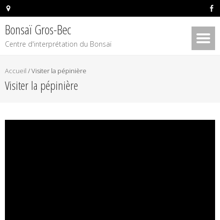
Bonsaï Gros-Bec
Centre d'interprétation du Bonsaï
Accueil
/
Visiter la pépinière
Visiter la pépinière