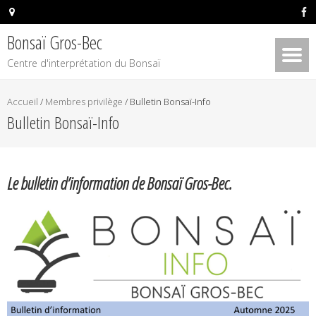
Bonsaï Gros-Bec
Centre d'interprétation du Bonsaï
Accueil
/
Membres privilège
/
Bulletin Bonsaï-Info
Bulletin Bonsaï-Info
Le bulletin d’information de Bonsaï Gros-Bec.