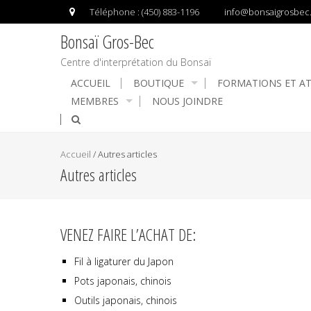
Téléphone : (450) 883-1196
info@bonsaigrosbec
Bonsaï Gros-Bec
Centre d'interprétation du Bonsaï
ACCUEIL
BOUTIQUE
FORMATIONS ET AT
MEMBRES
NOUS JOINDRE
Accueil
/
Autres articles
Autres articles
VENEZ FAIRE L’ACHAT DE:
Fil à ligaturer du Japon
Pots japonais, chinois
Outils japonais, chinois