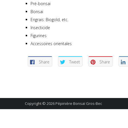
Pré-bonsaï
Bonsaï
Engrais: Biogold, etc.
Insecticide
Figurines
Accessoires orientales
Share
Tweet
Share
Copyright © 2026
Pépinière Bonsaï Gros-Bec